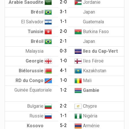
2-0
Arabie Saoudite
Jordanie
3-1
Brésil
Japan
1-1
El Salvador
Guatemala
2-0
Tunisie
Burkina Faso
2-1
Brésil
Japan
0-3
Malaysia
Iles du Cap-Vert
1-0
Georgie
Iles Féroë
4-1
Biélorussie
Kazakhstan
1-0
RD du Congo
Mali
Guinée Équatoriale
1-2
Gambie
2-2
Bulgarie
Chypre
1-1
Russie
Nigéria
5-2
Kosovo
Arménie