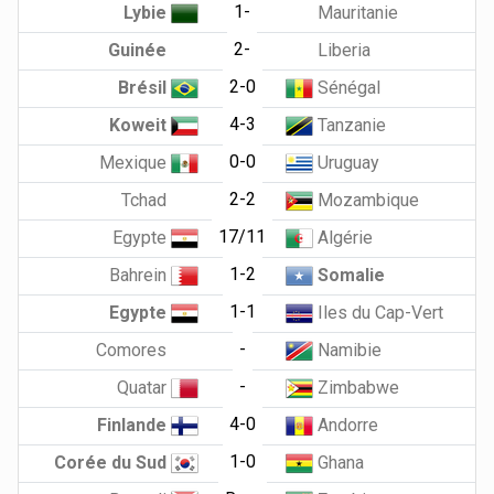
1-
Lybie
Mauritanie
2-
Guinée
Liberia
2-0
Brésil
Sénégal
4-3
Koweit
Tanzanie
0-0
Mexique
Uruguay
2-2
Tchad
Mozambique
17/11
Egypte
Algérie
1-2
Bahrein
Somalie
1-1
Egypte
Iles du Cap-Vert
-
Comores
Namibie
-
Quatar
Zimbabwe
4-0
Finlande
Andorre
1-0
Corée du Sud
Ghana