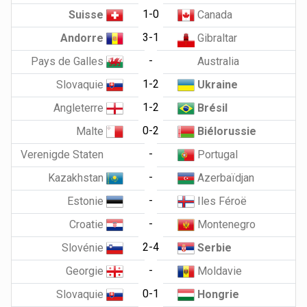
1-0
Suisse
Canada
3-1
Andorre
Gibraltar
-
Pays de Galles
Australia
1-2
Slovaquie
Ukraine
1-2
Angleterre
Brésil
0-2
Malte
Biélorussie
-
Verenigde Staten
Portugal
-
Kazakhstan
Azerbaïdjan
-
Estonie
Iles Féroë
-
Croatie
Montenegro
2-4
Slovénie
Serbie
-
Georgie
Moldavie
0-1
Slovaquie
Hongrie