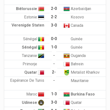
2-0
Biélorussie
Azerbaïdjan
2-2
Estonie
Kosovo
Verenigde Staten
3-0
Canada
0-0
Sénégal
Guinée
1-0
Sénégal
Guinée
-
Tanzanie
Ouganda
-
Primorje
Bahrein
2-
Quatar
Metalist Kharkov
Espérance De Tunis
-
Mauritanie
1-3
Maroc
Burkina Faso
3-0
Udinese
Quatar