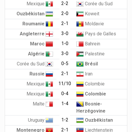
2-2
Mexique
Corée du Sud
2-0
Ouzbékistan
Koweit
2-1
Roumanie
Moldavie
3-0
Angleterre
Pays de Galles
1-0
Maroc
Bahrein
3-0
Algérie
Palestine
0-5
Corée du Sud
Brésil
2-1
Russie
Iran
11/10
Mexique
Colombie
0-4
Mexique
Colombie
1-4
Malte
Bosnie-
Herzégovine
1-2
Uruguay
Ouzbékistan
2-1
Montenegro
Liechtenstein