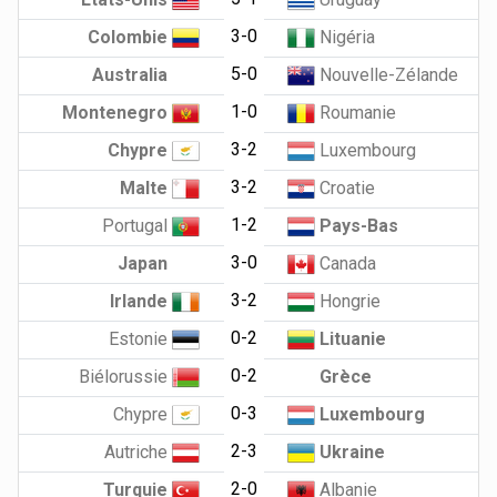
3-0
Colombie
Nigéria
5-0
Australia
Nouvelle-Zélande
1-0
Montenegro
Roumanie
3-2
Chypre
Luxembourg
3-2
Malte
Croatie
1-2
Portugal
Pays-Bas
3-0
Japan
Canada
3-2
Irlande
Hongrie
0-2
Estonie
Lituanie
0-2
Biélorussie
Grèce
0-3
Chypre
Luxembourg
2-3
Autriche
Ukraine
2-0
Turquie
Albanie