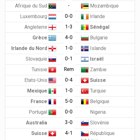
-
Afrique du Sud
Mozambique
0-0
Luxembourg
Irlande
1-3
Angleterre
Sénégal
4-0
Grèce
Bulgarie
1-0
Irlande du Nord
Islande
0-1
Slovaquie
Israël
Rem
Tunisie
Zambie
0-4
Etats-Unis
Suisse
1-0
Mexique
Turquie
5-0
France
Belgique
0-0
Portugal
Nigeria
3-0
Australia
Slovénie
4-1
Suisse
République