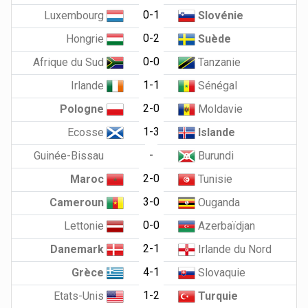
0-1
Luxembourg
Slovénie
0-2
Hongrie
Suède
0-0
Afrique du Sud
Tanzanie
1-1
Irlande
Sénégal
2-0
Pologne
Moldavie
1-3
Ecosse
Islande
-
Guinée-Bissau
Burundi
2-0
Maroc
Tunisie
3-0
Cameroun
Ouganda
0-0
Lettonie
Azerbaïdjan
2-1
Danemark
Irlande du Nord
4-1
Grèce
Slovaquie
1-2
Etats-Unis
Turquie