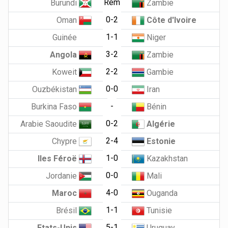
Rem
Burundi
Zambie
0-2
Oman
Côte d'Ivoire
1-1
Guinée
Niger
3-2
Angola
Zambie
2-2
Koweit
Gambie
0-0
Ouzbékistan
Iran
-
Burkina Faso
Bénin
0-2
Arabie Saoudite
Algérie
2-4
Chypre
Estonie
1-0
Iles Féroë
Kazakhstan
0-0
Jordanie
Mali
4-0
Maroc
Ouganda
1-1
Brésil
Tunisie
5-1
Etats-Unis
Uruguay