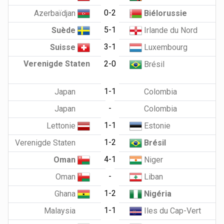
0-2
Azerbaïdjan
Biélorussie
5-1
Suède
Irlande du Nord
3-1
Suisse
Luxembourg
Verenigde Staten
2-0
Brésil
1-1
Japan
Colombia
-
Japan
Colombia
1-1
Lettonie
Estonie
1-2
Verenigde Staten
Brésil
4-1
Oman
Niger
-
Oman
Liban
1-2
Ghana
Nigéria
1-1
Malaysia
Iles du Cap-Vert