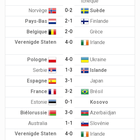
tchèque
0-2
Norvège
Suède
2-1
Pays-Bas
Finlande
2-0
Belgique
Grèce
Verenigde Staten
4-0
Irlande
4-0
Pologne
Ukraine
1-3
Serbie
Islande
3-1
Espagne
Japan
3-2
France
Brésil
0-1
Estonie
Kosovo
3-0
Biélorussie
Azerbaïdjan
1-1
Australia
Slovénie
Verenigde Staten
4-0
Irlande