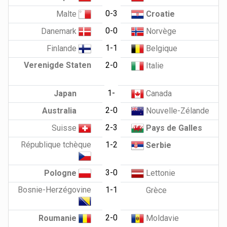
0-3
Malte
Croatie
0-0
Danemark
Norvège
1-1
Finlande
Belgique
Verenigde Staten
2-0
Italie
1-
Japan
Canada
2-0
Australia
Nouvelle-Zélande
2-3
Suisse
Pays de Galles
République tchèque
1-2
Serbie
3-0
Pologne
Lettonie
Bosnie-Herzégovine
1-1
Grèce
2-0
Roumanie
Moldavie