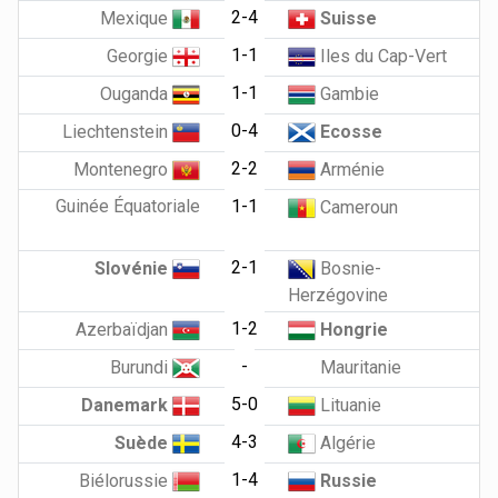
2-4
Mexique
Suisse
1-1
Georgie
Iles du Cap-Vert
1-1
Ouganda
Gambie
0-4
Liechtenstein
Ecosse
2-2
Montenegro
Arménie
Guinée Équatoriale
1-1
Cameroun
2-1
Slovénie
Bosnie-
Herzégovine
1-2
Azerbaïdjan
Hongrie
-
Burundi
Mauritanie
5-0
Danemark
Lituanie
4-3
Suède
Algérie
1-4
Biélorussie
Russie