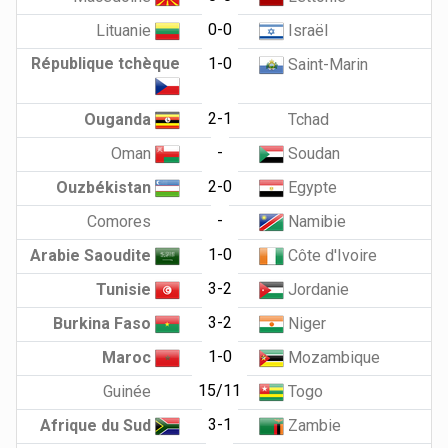
0-0
Lituanie
Israël
République tchèque
1-0
Saint-Marin
2-1
Ouganda
Tchad
-
Oman
Soudan
2-0
Ouzbékistan
Egypte
-
Comores
Namibie
1-0
Arabie Saoudite
Côte d'Ivoire
3-2
Tunisie
Jordanie
3-2
Burkina Faso
Niger
1-0
Maroc
Mozambique
15/11
Guinée
Togo
3-1
Afrique du Sud
Zambie