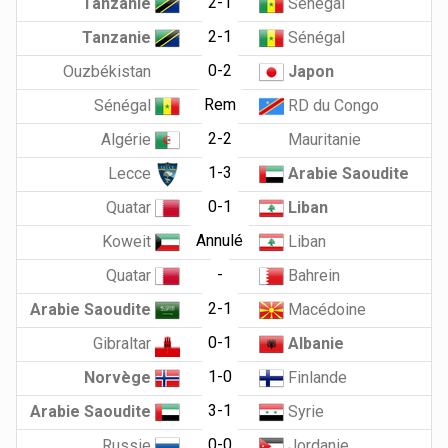
2-1
Tanzanie
Sénégal
2-1
Tanzanie
Sénégal
0-2
Ouzbékistan
Japon
Rem
Sénégal
RD du Congo
2-2
Algérie
Mauritanie
1-3
Lecce
Arabie Saoudite
0-1
Quatar
Liban
Annulé
Koweit
Liban
-
Quatar
Bahrein
2-1
Arabie Saoudite
Macédoine
0-1
Gibraltar
Albanie
1-0
Norvège
Finlande
3-1
Arabie Saoudite
Syrie
0-0
Russie
Jordanie