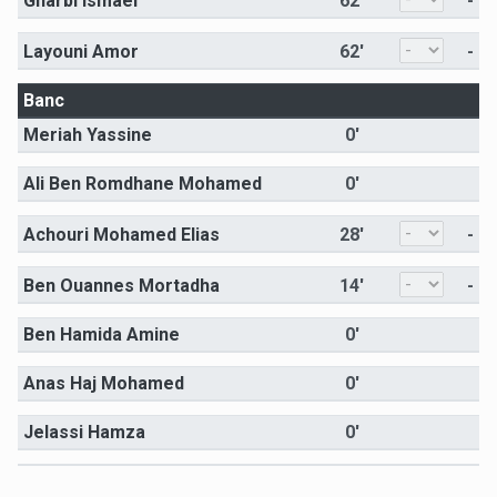
Gharbi Ismael
62'
-
Layouni Amor
62'
-
Banc
Meriah Yassine
0'
Ali Ben Romdhane Mohamed
0'
Achouri Mohamed Elias
28'
-
Ben Ouannes Mortadha
14'
-
Ben Hamida Amine
0'
Anas Haj Mohamed
0'
Jelassi Hamza
0'