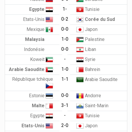
1-
Egypte
Tunisie
0-2
Etats-Unis
Corée du Sud
0-0
Mexique
Japon
1-0
Malaysia
Palestine
0-0
Indonésie
Liban
-
Koweit
Syrie
1-0
Arabie Saoudite
Bahrein
République tchèque
1-1
Arabie Saoudite
0-0
Estonie
Andorre
3-1
Malte
Saint-Marin
-
Egypte
Tunisie
2-0
Etats-Unis
Japon