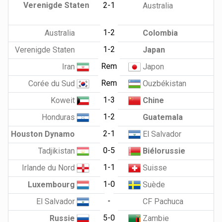
Verenigde Staten
2-1
Australia
1-2
Australia
Colombia
1-2
Verenigde Staten
Japan
Rem
Iran
Japon
Rem
Corée du Sud
Ouzbékistan
1-3
Koweit
Chine
1-2
Honduras
Guatemala
2-1
Houston Dynamo
El Salvador
0-5
Tadjikistan
Biélorussie
1-1
Irlande du Nord
Suisse
1-0
Luxembourg
Suède
-
El Salvador
CF Pachuca
5-0
Russie
Zambie