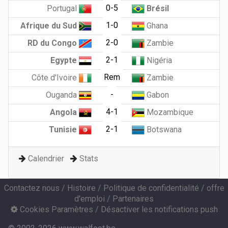
0-5
Portugal
Brésil
1-0
Afrique du Sud
Ghana
2-0
RD du Congo
Zambie
2-1
Egypte
Nigéria
Rem
Côte d'Ivoire
Zambie
-
Ouganda
Gabon
4-1
Angola
Mozambique
2-1
Tunisie
Botswana
Calendrier
Stats
Contactez nous
/
Histoire
/
Politique de confidentialité
/
offre
d'emploi
/
Partenaires
Cookies Paramètres
/
Désactiver les notifications push