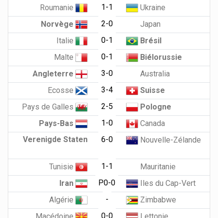
1-1
Roumanie
Ukraine
2-0
Norvège
Japan
0-1
Italie
Brésil
0-1
Malte
Biélorussie
3-0
Angleterre
Australia
3-4
Ecosse
Suisse
2-5
Pays de Galles
Pologne
1-0
Pays-Bas
Canada
Verenigde Staten
6-0
Nouvelle-Zélande
1-1
Tunisie
Mauritanie
P0-0
Iran
Iles du Cap-Vert
-
Algérie
Zimbabwe
0-0
Macédoine
Lettonie