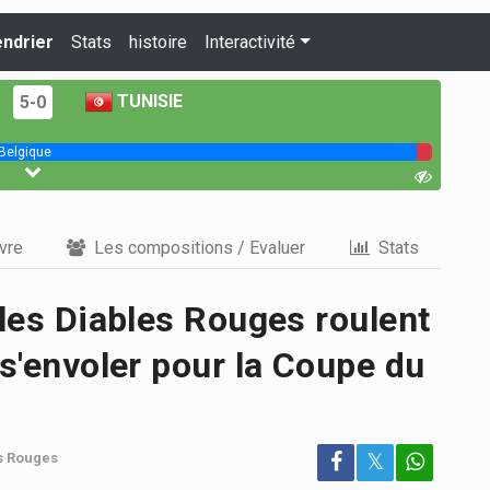
endrier
Stats
histoire
Interactivité
TUNISIE
5-0
Belgique
vre
Les compositions / Evaluer
Stats
 les Diables Rouges roulent
 s'envoler pour la Coupe du
es Rouges
𝕏