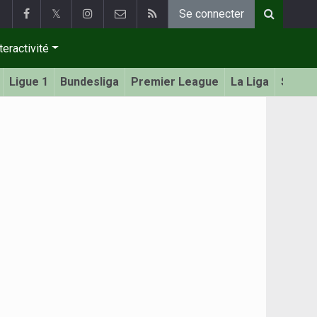
𝕏
Se connecter
teractivité
Ligue 1
Bundesliga
Premier League
La Liga
Serie 