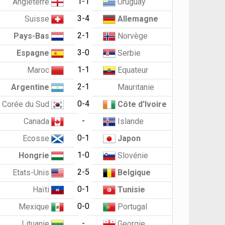
1-1
Angleterre
Uruguay
3-4
Suisse
Allemagne
2-1
Pays-Bas
Norvège
3-0
Espagne
Serbie
1-1
Maroc
Equateur
2-1
Argentine
Mauritanie
0-4
Corée du Sud
Côte d'Ivoire
-
Canada
Islande
0-1
Ecosse
Japon
1-0
Hongrie
Slovénie
2-5
Etats-Unis
Belgique
0-1
Haïti
Tunisie
0-0
Mexique
Portugal
-
Lituanie
Georgie