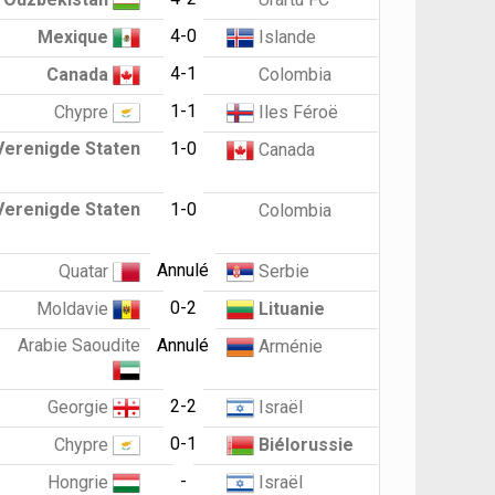
4-0
Mexique
Islande
4-1
Canada
Colombia
1-1
Chypre
Iles Féroë
Verenigde Staten
1-0
Canada
Verenigde Staten
1-0
Colombia
Annulé
Quatar
Serbie
0-2
Moldavie
Lituanie
Arabie Saoudite
Annulé
Arménie
2-2
Georgie
Israël
0-1
Chypre
Biélorussie
-
Hongrie
Israël