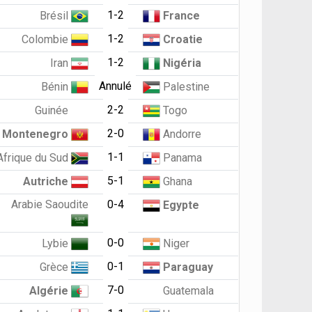
1-2
Brésil
France
1-2
Colombie
Croatie
1-2
Iran
Nigéria
Annulé
Bénin
Palestine
2-2
Guinée
Togo
2-0
Montenegro
Andorre
1-1
Afrique du Sud
Panama
5-1
Autriche
Ghana
Arabie Saoudite
0-4
Egypte
0-0
Lybie
Niger
0-1
Grèce
Paraguay
7-0
Algérie
Guatemala