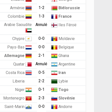
1-2
Arménie
Biélorussie
1-3
Colombie
France
Arabie Saoudite
Annulé
Iles Féroë
0-0
Chypre
Moldavie
0-0
Pays-Bas
Belgique
2-1
Allemagne
Ghana
Annulé
Quatar
Argentine
0-5
Costa Rica
Iran
2-2
Liberia
Lybie
0-1
Niger
Togo
2-3
Montenegro
Slovénie
0-0
Saint-Marin
Andorre