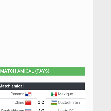
MATCH AMICAL (PAYS)
Match amical
-
Panama
Mexique
2-2
Chine
Ouzbékistan
4-2
Ouzbékistan
Urartu FC