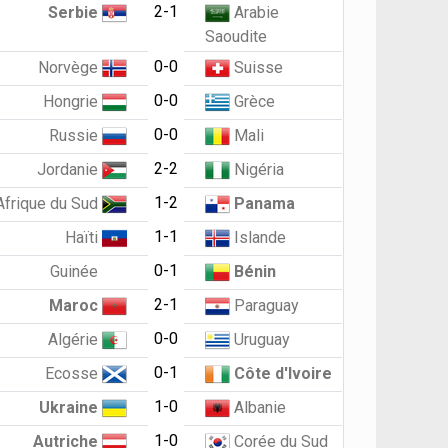
2-1
Serbie
Arabie
Saoudite
0-0
Norvège
Suisse
0-0
Hongrie
Grèce
0-0
Russie
Mali
2-2
Jordanie
Nigéria
1-2
Afrique du Sud
Panama
1-1
Haïti
Islande
0-1
Guinée
Bénin
2-1
Maroc
Paraguay
0-0
Algérie
Uruguay
0-1
Ecosse
Côte d'Ivoire
1-0
Ukraine
Albanie
1-0
Autriche
Corée du Sud