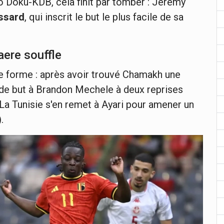
o Doku-KDB, cela finit par tomber : Jérémy
ssard
, qui inscrit le but le plus facile de sa
aere souffle
nde forme : après avoir trouvé Chamakh une
n de but à Brandon Mechele à deux reprises
 La Tunisie s'en remet à Ayari pour amener un
).