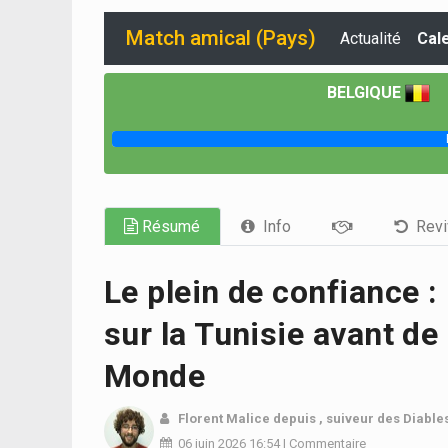
Match amical (Pays)
Actualité
Cal
BELGIQUE
Résumé
Info
Revi
Le plein de confiance :
sur la Tunisie avant de
Monde
Florent Malice
depuis , suiveur des Diabl
06 juin 2026
16:54
|
Commentaire