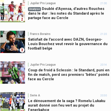
Jupiler Pro League
21:00
Doublé d'Ayensa, d'autres Rouches
Analyse
dans le dur : les notes du Standard après le
partage face au Cercle
2
Francs Borains
21:20
Satisfait de l'accord avec DAZN, Georges-
Louis Bouchez veut revoir la gouvernance du
football belge
3
Jupiler Pro League
20:14
Coup de froid à Sclessin : le Standard, puni en
fin de match, perd ses premiers "bêtes" points
face au Cercle
Serie A
20:30
Le dénouement de la saga ? Romelu Lukaku
aurait donné son feu vert au projet du
Fenerbahçe