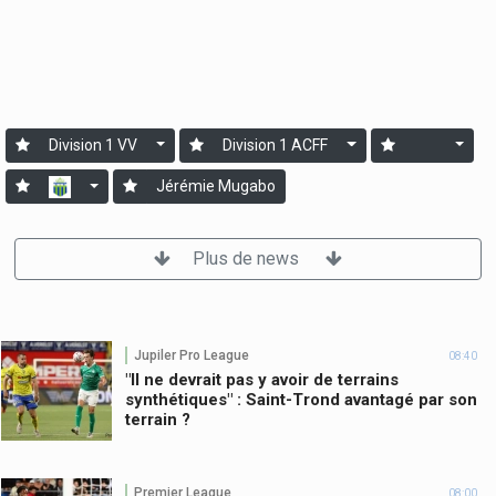
Division 1 VV
Division 1 ACFF
Jérémie Mugabo
Plus de news
Jupiler Pro League
08:40
"Il ne devrait pas y avoir de terrains
synthétiques" : Saint-Trond avantagé par son
terrain ?
Premier League
08:00