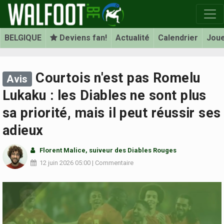
BELGIQUE
Deviens fan!
Actualité
Calendrier
Jou
Courtois n'est pas Romelu
Avis
Lukaku : les Diables ne sont plus
sa priorité, mais il peut réussir ses
adieux
Florent Malice
, suiveur des Diables Rouges
12 juin 2026
05:00
|
Commentaire