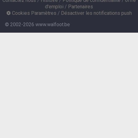
Contactez nous
/
Histoire
/
Politique de confidentialité
/
offre
d'emploi
/
Partenaires
Cookies Paramètres
/
Désactiver les notifications push
© 2002-2026 www.walfoot.be