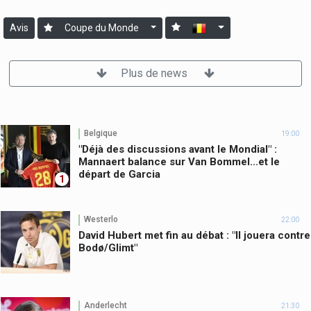
Avis
Coupe du Monde
Plus de news
Belgique
19:00
"Déjà des discussions avant le Mondial" :
Mannaert balance sur Van Bommel...et le
départ de Garcia
1
Westerlo
22:00
David Hubert met fin au débat : "Il jouera contre
Bodø/Glimt"
Anderlecht
21:30