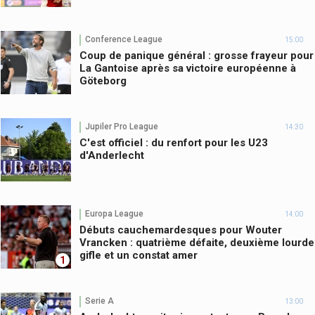
Conference League
15:00
Coup de panique général : grosse frayeur pour
La Gantoise après sa victoire européenne à
Göteborg
Jupiler Pro League
14:30
C'est officiel : du renfort pour les U23
d'Anderlecht
Europa League
14:00
Débuts cauchemardesques pour Wouter
Vrancken : quatrième défaite, deuxième lourde
gifle et un constat amer
1
Serie A
13:00