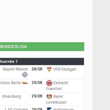
BUNDESLIGA
Journée 1
Bayern Munich
28/08
VFB Stuttgart
29/08
Union Berlin
Eintracht
Francfort
29/08
Elversberg
Bayer
Leverkusen
1. FC Cologne
29/08
Hoffenheim