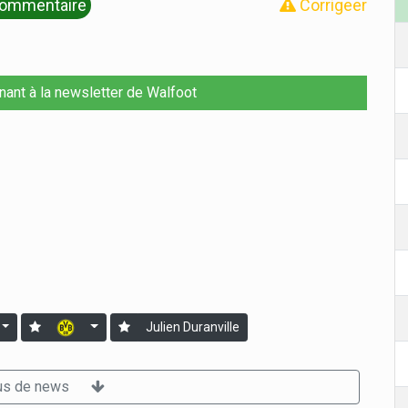
ommentaire
Corrigeer
nant à la newsletter de Walfoot
Julien Duranville
us de news