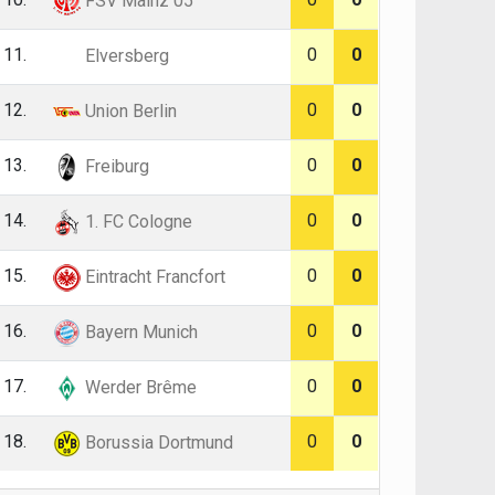
FSV Mainz 05
11.
0
0
Elversberg
12.
0
0
Union Berlin
13.
0
0
Freiburg
14.
0
0
1. FC Cologne
15.
0
0
Eintracht Francfort
16.
0
0
Bayern Munich
17.
0
0
Werder Brême
18.
0
0
Borussia Dortmund