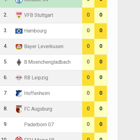
2.
0
0
VFB Stuttgart
3.
0
0
Hambourg
4.
0
0
Bayer Leverkusen
5.
0
0
B.Moenchengladbach
6.
0
0
RB Leipzig
7.
0
0
Hoffenheim
8.
0
0
FC Augsburg
9.
0
0
Paderborn 07
10.
0
0