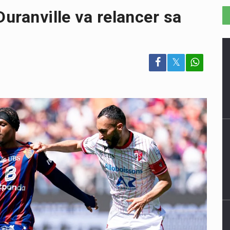
Duranville va relancer sa
𝕏