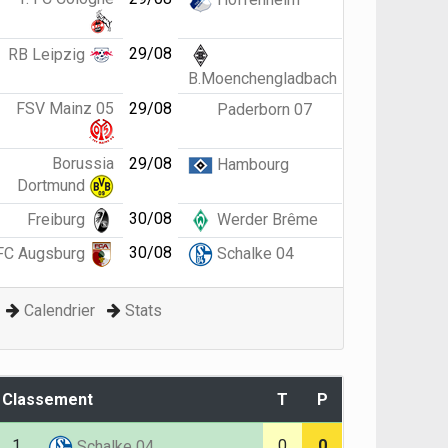
29/08
RB Leipzig
B.Moenchengladbach
FSV Mainz 05
29/08
Paderborn 07
Borussia
29/08
Hambourg
Dortmund
30/08
Freiburg
Werder Brême
30/08
FC Augsburg
Schalke 04
Calendrier
Stats
Classement
T
P
1.
0
0
Schalke 04