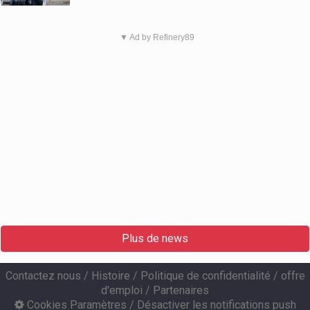
▼ Ad by Refinery89
Plus de news
Contactez nous
/
Histoire
/
Politique de confidentialité
/
offre
d'emploi
/
Partenaires
Cookies Paramètres
/
Désactiver les notifications push