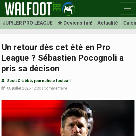
JUPILER PRO LEAGUE
Deviens fan!
Actualité
Calen
Un retour dès cet été en Pro
League ? Sébastien Pocognoli a
pris sa décison
Scott Crabbé
, journaliste football
08 juillet 2026
12:00
|
Commentaire