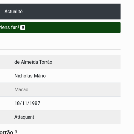
Actualité
iens fan!
0
de Almeida Torrão
Nicholas Mário
Macao
18/11/1987
Attaquant
orrão ?