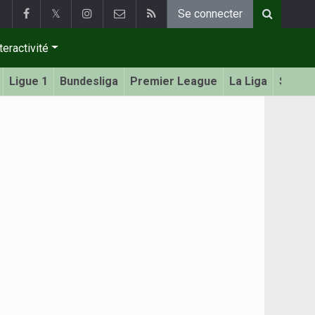
𝕏
Se connecter
teractivité
Ligue 1
Bundesliga
Premier League
La Liga
Serie 