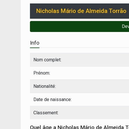
Nicholas Mário de Almeida Torrão
Dev
Info
Nom complet:
Prénom:
Nationalité:
Date de naissance:
Classement:
Quel âge a Nicholas Mário de Almeida T