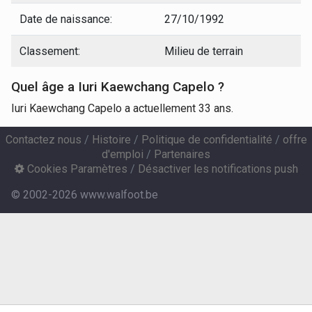
Date de naissance:
27/10/1992
Classement:
Milieu de terrain
Quel âge a Iuri Kaewchang Capelo ?
Iuri Kaewchang Capelo a actuellement 33 ans.
Contactez nous
/
Histoire
/
Politique de confidentialité
/
offre
d'emploi
/
Partenaires
Cookies Paramètres
/
Désactiver les notifications push
© 2002-2026 www.walfoot.be