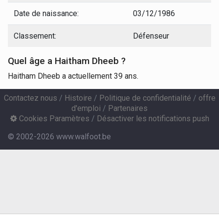
Date de naissance:
03/12/1986
Classement:
Défenseur
Quel âge a Haitham Dheeb ?
Haitham Dheeb a actuellement 39 ans.
Contactez nous
/
Histoire
/
Politique de confidentialité
/
offre
d'emploi
/
Partenaires
Cookies Paramètres
/
Désactiver les notifications push
© 2002-2026 www.walfoot.be