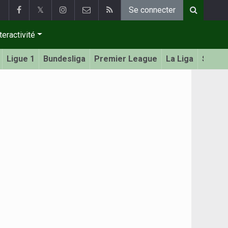
𝕏
Se connecter
teractivité
Ligue 1
Bundesliga
Premier League
La Liga
Serie 