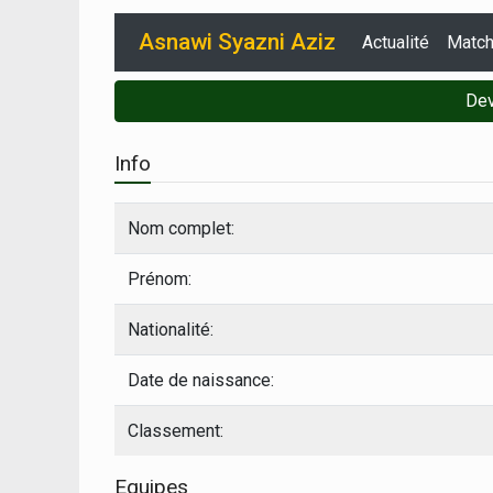
Asnawi Syazni Aziz
Actualité
Matc
Dev
Info
Nom complet:
Prénom:
Nationalité:
Date de naissance:
Classement:
Equipes