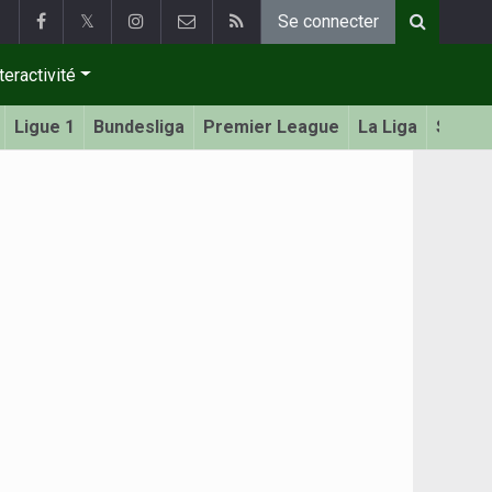
𝕏
Se connecter
teractivité
Ligue 1
Bundesliga
Premier League
La Liga
Serie 