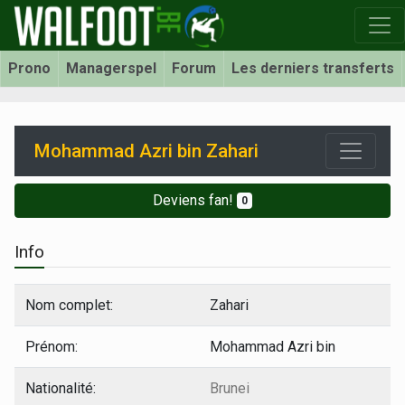
Prono
Managerspel
Forum
Les derniers transferts
Mohammad Azri bin Zahari
Deviens fan!
0
Info
Nom complet:
Zahari
Prénom:
Mohammad Azri bin
Nationalité:
Brunei