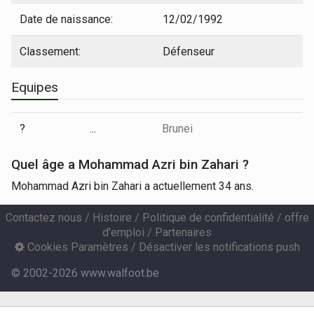
Date de naissance:
12/02/1992
Classement:
Défenseur
Equipes
?
...
Brunei
Quel âge a Mohammad Azri bin Zahari ?
Mohammad Azri bin Zahari a actuellement 34 ans.
Contactez nous
/
Histoire
/
Politique de confidentialité
/
offre
d'emploi
/
Partenaires
Cookies Paramètres
/
Désactiver les notifications push
© 2002-2026 www.walfoot.be