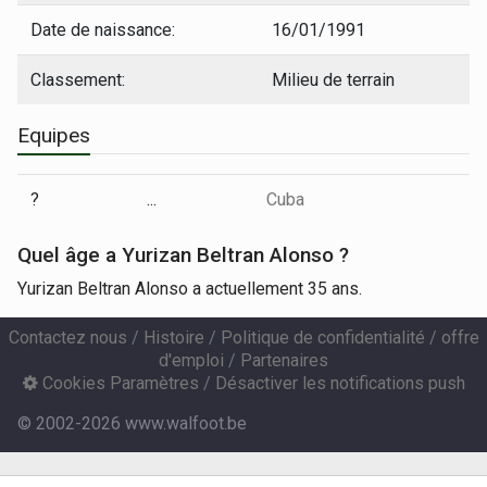
Date de naissance:
16/01/1991
Classement:
Milieu de terrain
Equipes
?
...
Cuba
Quel âge a Yurizan Beltran Alonso ?
Yurizan Beltran Alonso a actuellement 35 ans.
Contactez nous
/
Histoire
/
Politique de confidentialité
/
offre
d'emploi
/
Partenaires
Cookies Paramètres
/
Désactiver les notifications push
© 2002-2026 www.walfoot.be