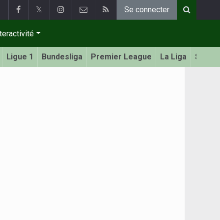
𝕏
Se connecter
teractivité
Ligue 1
Bundesliga
Premier League
La Liga
Serie 