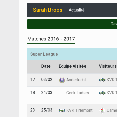
Sarah Broos
Actualité
Dev
Matches 2016 - 2017
Super League
Date
Equipe visitée
Visiteurs
17
03/02
Anderlecht
KVK T
18
21/03
Genk Ladies
KVK T
23
25/03
KVK Tirlemont
Dame