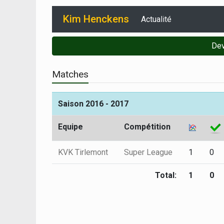
Kim Henckens
Actualité
Dev
Matches
Saison 2016 - 2017
Equipe
Compétition
KVK Tirlemont
Super League
1
0
Total:
1
0