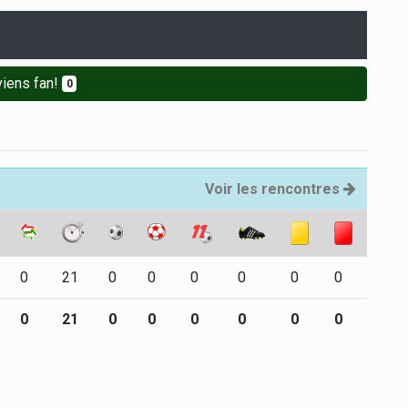
iens fan!
0
Voir les rencontres
0
21
0
0
0
0
0
0
0
21
0
0
0
0
0
0