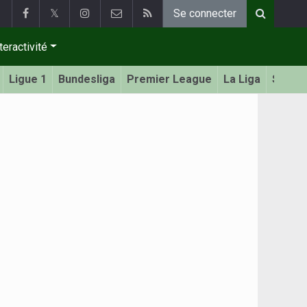
𝕏
Se connecter
teractivité
Ligue 1
Bundesliga
Premier League
La Liga
Serie 