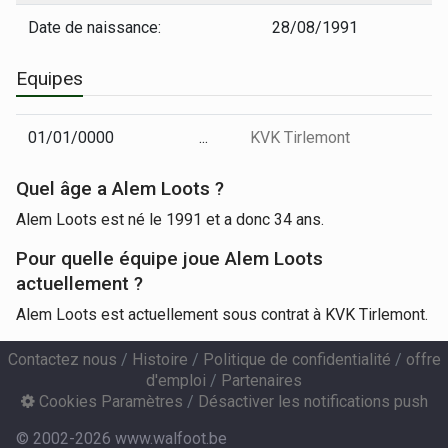
Date de naissance:
28/08/1991
Equipes
01/01/0000
...
KVK Tirlemont
Quel âge a Alem Loots ?
Alem Loots est né le 1991 et a donc 34 ans.
Pour quelle équipe joue Alem Loots
actuellement ?
Alem Loots est actuellement sous contrat à KVK Tirlemont.
Contactez nous
/
Histoire
/
Politique de confidentialité
/
offre
d'emploi
/
Partenaires
Cookies Paramètres
/
Désactiver les notifications push
© 2002-2026 www.walfoot.be