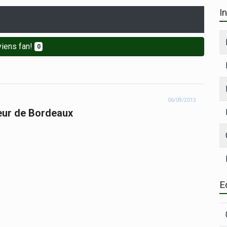
I
iens fan!
0
06/09/2013
veur de Bordeaux
E