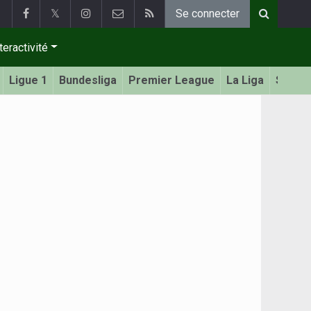
𝕏
Se connecter
teractivité
Ligue 1
Bundesliga
Premier League
La Liga
Serie 