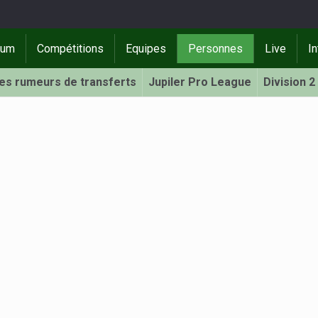
rum
Compétitions
Equipes
Personnes
Live
In
Les rumeurs de transferts
Jupiler Pro League
Division 2