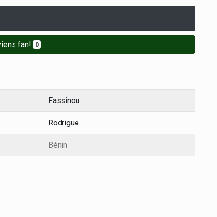
iens fan!
0
Fassinou
Rodrigue
Bénin