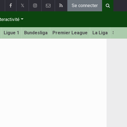
𝕏
Se connecter
teractivité
Ligue 1
Bundesliga
Premier League
La Liga
Serie 