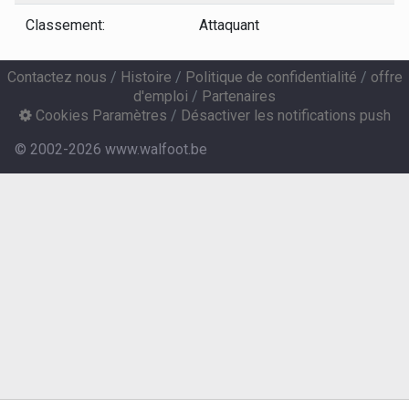
Classement:
Attaquant
Contactez nous
/
Histoire
/
Politique de confidentialité
/
offre
d'emploi
/
Partenaires
Cookies Paramètres
/
Désactiver les notifications push
© 2002-2026 www.walfoot.be