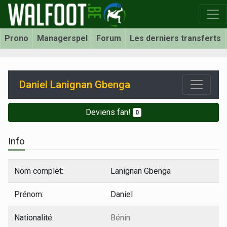
Prono
Managerspel
Forum
Les derniers transferts
Daniel Lanignan Gbenga
Deviens fan!
0
Info
Nom complet:
Lanignan Gbenga
Prénom:
Daniel
Nationalité:
Bénin