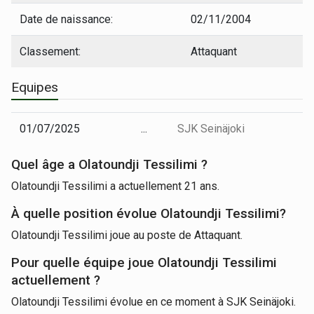
Date de naissance:
02/11/2004
Classement:
Attaquant
Equipes
01/07/2025
...
SJK Seinäjoki
Quel âge a Olatoundji Tessilimi ?
Olatoundji Tessilimi a actuellement 21 ans.
À quelle position évolue Olatoundji Tessilimi?
Olatoundji Tessilimi joue au poste de Attaquant.
Pour quelle équipe joue Olatoundji Tessilimi
actuellement ?
Olatoundji Tessilimi évolue en ce moment à SJK Seinäjoki.