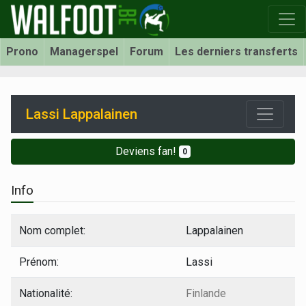
Prono
Managerspel
Forum
Les derniers transferts
Lassi Lappalainen
Deviens fan!
0
Info
Nom complet:
Lappalainen
Prénom:
Lassi
Nationalité:
Finlande