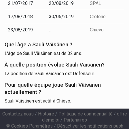
21/07/2017
23/08/2019
SPAL
17/08/2018
30/06/2019
Crotone
23/08/2019
...
Chievo
Quel âge a Sauli Väisänen ?
L'âge de Sauli Väisänen est de 32 ans.
À quelle position évolue Sauli Väisänen?
La position de Sauli Väisänen est Défenseur.
Pour quelle équipe joue Sauli Väisänen
actuellement ?
Sauli Väisänen est actif à Chievo.
Contactez nous
/
Histoire
/
Politique de confidentialité
/
offre
d'emploi
/
Partenaires
Cookies Paramètres
/
Désactiver les notifications push