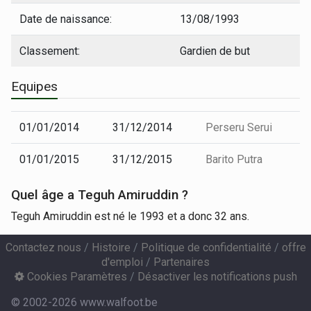
Date de naissance:
13/08/1993
Classement:
Gardien de but
Equipes
01/01/2014
31/12/2014
Perseru Serui
01/01/2015
31/12/2015
Barito Putra
Quel âge a Teguh Amiruddin ?
Teguh Amiruddin est né le 1993 et a donc 32 ans.
Contactez nous
/
Histoire
/
Politique de confidentialité
/
offre
d'emploi
/
Partenaires
Cookies Paramètres
/
Désactiver les notifications push
© 2002-2026 www.walfoot.be