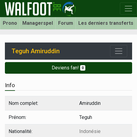
Prono
Managerspel
Forum
Les derniers transferts
Teguh Amiruddin
Deviens fan!
0
Info
Nom complet:
Amiruddin
Prénom:
Teguh
Nationalité:
Indonésie