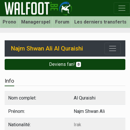
Prono
Managerspel
Forum
Les derniers transferts
Najm Shwan Ali Al Quraishi
Deviens fan!
0
Info
Nom complet:
Al Quraishi
Prénom:
Najm Shwan Ali
Nationalité:
Irak