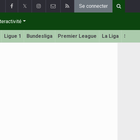
𝕏
Se connecter
teractivité
Ligue 1
Bundesliga
Premier League
La Liga
Serie 