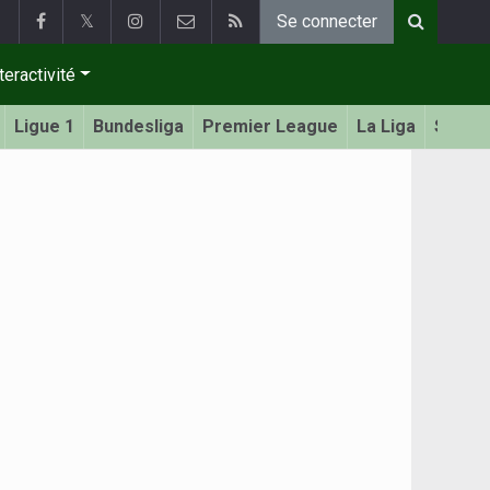
𝕏
Se connecter
teractivité
Ligue 1
Bundesliga
Premier League
La Liga
Serie 