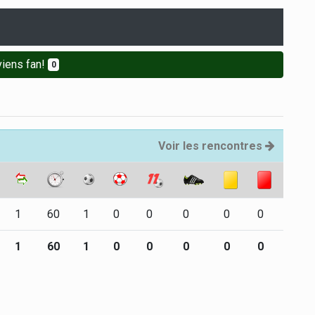
iens fan!
0
Voir les rencontres
1
60
1
0
0
0
0
0
1
60
1
0
0
0
0
0