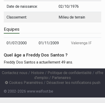
Date de naissance:
02/10/1976
Classement:
Milieu de terrain
Equipes
01/07/2000
01/11/2009
Valerenga IF
Quel âge a Freddy Dos Santos ?
Freddy Dos Santos a actuellement 49 ans.
Contactez nous
/
Histoire
/
Politique de confidentialité
/
offre
d'emploi
/
Partenaires
Cookies Paramètres
/
Désactiver les notifications push
© 2002-2026 www.walfoot.be