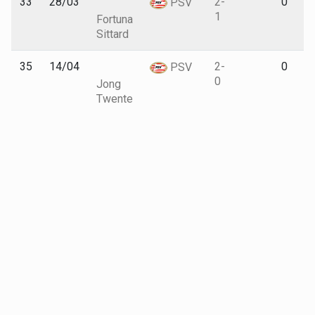
33
28/03
2-
0
PSV
1
Fortuna
Sittard
35
14/04
2-
0
PSV
0
Jong
Twente