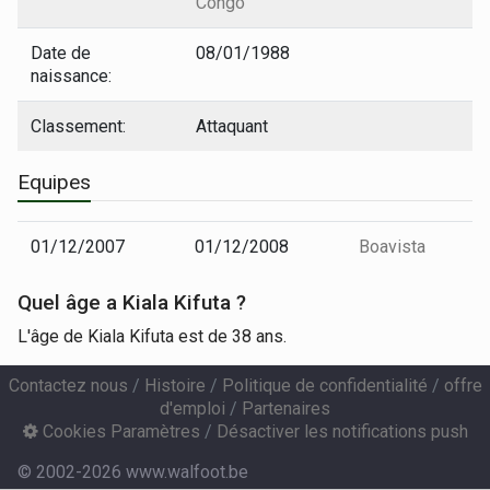
Congo
Date de
08/01/1988
naissance:
Classement:
Attaquant
Equipes
01/12/2007
01/12/2008
Boavista
Quel âge a Kiala Kifuta ?
L'âge de Kiala Kifuta est de 38 ans.
Contactez nous
/
Histoire
/
Politique de confidentialité
/
offre
d'emploi
/
Partenaires
Cookies Paramètres
/
Désactiver les notifications push
© 2002-2026 www.walfoot.be