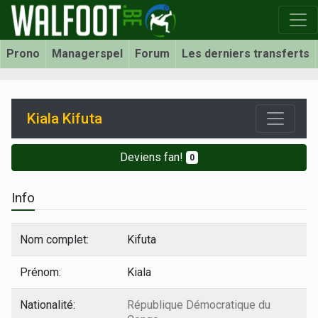
Prono
Managerspel
Forum
Les derniers transferts
Kiala Kifuta
Deviens fan!
0
Info
Nom complet:
Kifuta
Prénom:
Kiala
Nationalité:
République Démocratique du