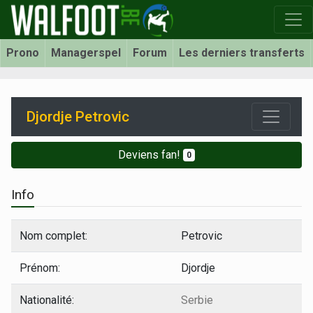
Prono
Managerspel
Forum
Les derniers transferts
Djordje Petrovic
Deviens fan!
0
Info
Nom complet:
Petrovic
Prénom:
Djordje
Nationalité:
Serbie