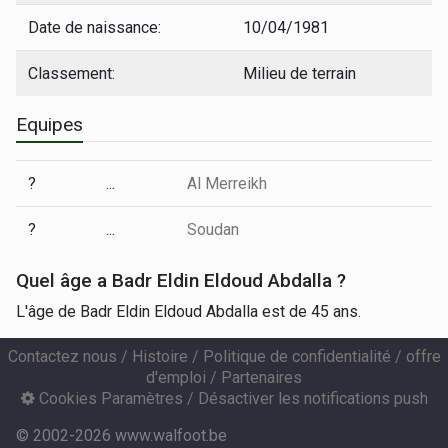
Date de naissance:
10/04/1981
Classement:
Milieu de terrain
Equipes
?
...
Al Merreikh
?
...
Soudan
Quel âge a Badr Eldin Eldoud Abdalla ?
L'âge de Badr Eldin Eldoud Abdalla est de 45 ans.
Contactez nous
/
Histoire
/
Politique de confidentialité
/
offre
d'emploi
/
Partenaires
Cookies Paramètres
/
Désactiver les notifications push
© 2002-2026 www.walfoot.be