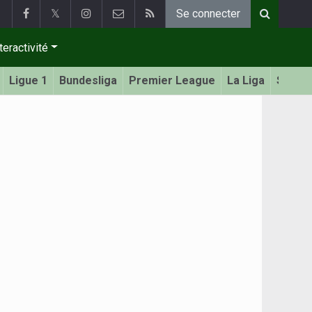
𝕏
Se connecter
teractivité
Ligue 1
Bundesliga
Premier League
La Liga
Serie 