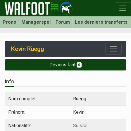
Prono
Managerspel
Forum
Les derniers transferts
Kevin Rüegg
Deviens fan!
0
Info
Nom complet:
Rüegg
Prénom:
Kevin
Nationalité:
Suisse