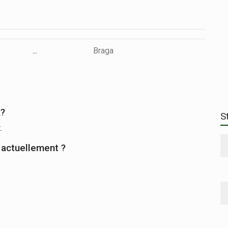
...
Braga
k?
S
.
 actuellement ?