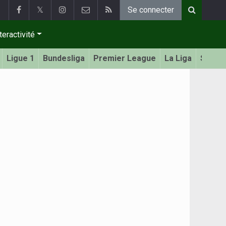
𝕏
Se connecter
teractivité
Ligue 1
Bundesliga
Premier League
La Liga
Serie 