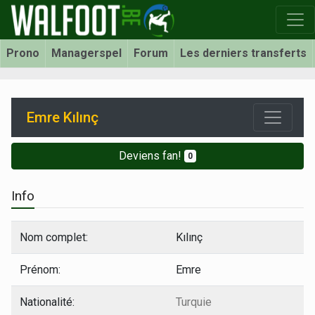
Prono
Managerspel
Forum
Les derniers transferts
Emre Kılınç
Deviens fan!
0
Info
Nom complet:
Kılınç
Prénom:
Emre
Nationalité:
Turquie