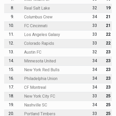
8.
32
19
Real Salt Lake
9.
34
21
Columbus Crew
10.
33
21
FC Cincinnati
11.
33
22
Los Angeles Galaxy
12.
33
22
Colorado Rapids
13.
32
23
Austin FC
14.
34
23
Minnesota United
15.
34
23
New York Red Bulls
16.
34
23
Philadelphia Union
17.
34
23
CF Montreal
18.
33
25
New York City FC
19.
34
25
Nashville SC
20.
33
25
Portland Timbers