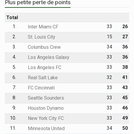
Plus petite perte de points
Total
1.
33
26
Inter Miami CF
2.
15
27
St. Louis City
3.
34
36
Columbus Crew
4.
33
36
Los Angeles Galaxy
5.
33
38
Los Angeles FC
6.
32
41
Real Salt Lake
7.
33
43
FC Cincinnati
8.
33
45
Seattle Sounders
9.
33
46
Houston Dynamo
10.
33
49
New York City FC
11.
34
50
Minnesota United