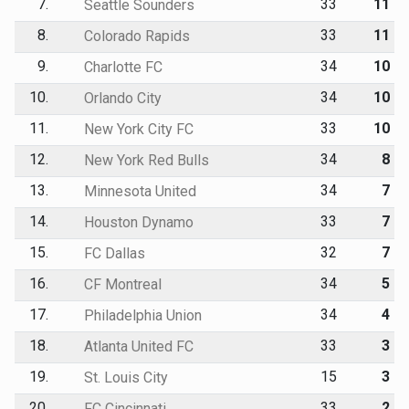
7.
33
11
Seattle Sounders
8.
33
11
Colorado Rapids
9.
34
10
Charlotte FC
10.
34
10
Orlando City
11.
33
10
New York City FC
12.
34
8
New York Red Bulls
13.
34
7
Minnesota United
14.
33
7
Houston Dynamo
15.
32
7
FC Dallas
16.
34
5
CF Montreal
17.
34
4
Philadelphia Union
18.
33
3
Atlanta United FC
19.
15
3
St. Louis City
20.
33
2
FC Cincinnati