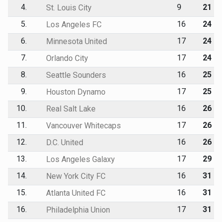
4.
9
21
St. Louis City
5.
16
24
Los Angeles FC
6.
17
24
Minnesota United
7.
17
24
Orlando City
8.
16
25
Seattle Sounders
9.
17
25
Houston Dynamo
10.
16
26
Real Salt Lake
11.
17
26
Vancouver Whitecaps
12.
16
26
D.C. United
13.
17
29
Los Angeles Galaxy
14.
16
31
New York City FC
15.
16
31
Atlanta United FC
16.
17
31
Philadelphia Union