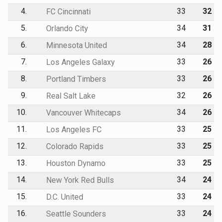
4.
33
32
FC Cincinnati
5.
34
31
Orlando City
6.
34
28
Minnesota United
7.
33
26
Los Angeles Galaxy
8.
33
26
Portland Timbers
9.
32
26
Real Salt Lake
10.
34
26
Vancouver Whitecaps
11.
33
25
Los Angeles FC
12.
33
25
Colorado Rapids
13.
33
25
Houston Dynamo
14.
34
24
New York Red Bulls
15.
33
24
D.C. United
16.
33
24
Seattle Sounders