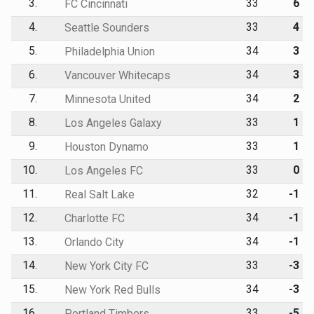
3.
33
6
FC Cincinnati
4.
33
4
Seattle Sounders
5.
34
3
Philadelphia Union
6.
34
3
Vancouver Whitecaps
7.
34
2
Minnesota United
8.
33
1
Los Angeles Galaxy
9.
33
1
Houston Dynamo
10.
33
0
Los Angeles FC
11.
32
-1
Real Salt Lake
12.
34
-1
Charlotte FC
13.
34
-1
Orlando City
14.
33
-3
New York City FC
15.
34
-3
New York Red Bulls
16.
33
-5
Portland Timbers