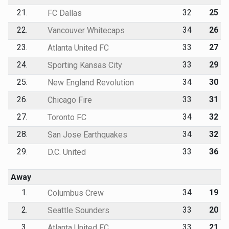
21.
32
25
FC Dallas
22.
34
26
Vancouver Whitecaps
23.
33
27
Atlanta United FC
24.
33
29
Sporting Kansas City
25.
34
30
New England Revolution
26.
33
31
Chicago Fire
27.
34
32
Toronto FC
28.
34
32
San Jose Earthquakes
29.
33
36
D.C. United
Away
1.
34
19
Columbus Crew
2.
33
20
Seattle Sounders
3.
33
21
Atlanta United FC