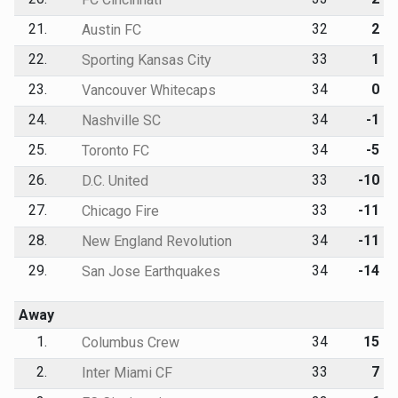
21.
32
2
Austin FC
22.
33
1
Sporting Kansas City
23.
34
0
Vancouver Whitecaps
24.
34
-1
Nashville SC
25.
34
-5
Toronto FC
26.
33
-10
D.C. United
27.
33
-11
Chicago Fire
28.
34
-11
New England Revolution
29.
34
-14
San Jose Earthquakes
Away
1.
34
15
Columbus Crew
2.
33
7
Inter Miami CF