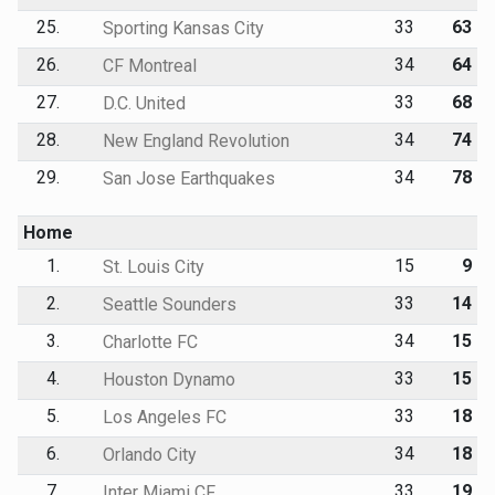
25.
33
63
Sporting Kansas City
26.
34
64
CF Montreal
27.
33
68
D.C. United
28.
34
74
New England Revolution
29.
34
78
San Jose Earthquakes
Home
1.
15
9
St. Louis City
2.
33
14
Seattle Sounders
3.
34
15
Charlotte FC
4.
33
15
Houston Dynamo
5.
33
18
Los Angeles FC
6.
34
18
Orlando City
7.
33
19
Inter Miami CF