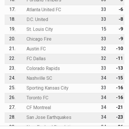
17.
33
-6
Atlanta United FC
18.
33
-8
D.C. United
19.
15
-9
St. Louis City
20.
33
-9
Chicago Fire
21.
32
-10
Austin FC
22.
32
-11
FC Dallas
23.
33
-13
Colorado Rapids
24.
34
-15
Nashville SC
25.
33
-16
Sporting Kansas City
26.
34
-16
Toronto FC
27.
34
-21
CF Montreal
28.
34
-23
San Jose Earthquakes
29.
34
-26
New England Revolution