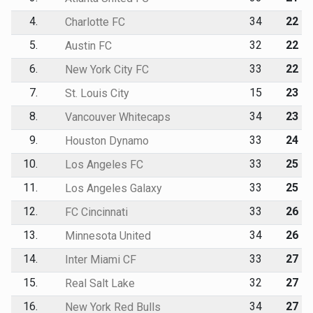
4.
34
22
Charlotte FC
5.
32
22
Austin FC
6.
33
22
New York City FC
7.
15
23
St. Louis City
8.
34
23
Vancouver Whitecaps
9.
33
24
Houston Dynamo
10.
33
25
Los Angeles FC
11.
33
25
Los Angeles Galaxy
12.
33
26
FC Cincinnati
13.
34
26
Minnesota United
14.
33
27
Inter Miami CF
15.
32
27
Real Salt Lake
16.
34
27
New York Red Bulls