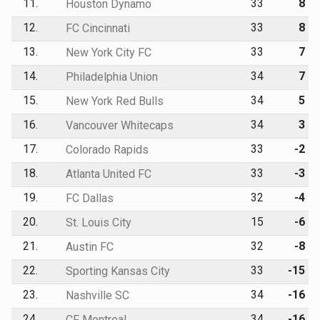
11.
33
8
Houston Dynamo
12.
33
8
FC Cincinnati
13.
33
7
New York City FC
14.
34
7
Philadelphia Union
15.
34
5
New York Red Bulls
16.
34
3
Vancouver Whitecaps
17.
33
-2
Colorado Rapids
18.
33
-3
Atlanta United FC
19.
32
-4
FC Dallas
20.
15
-6
St. Louis City
21.
32
-8
Austin FC
22.
33
-15
Sporting Kansas City
23.
34
-16
Nashville SC
24.
34
-16
CF Montreal