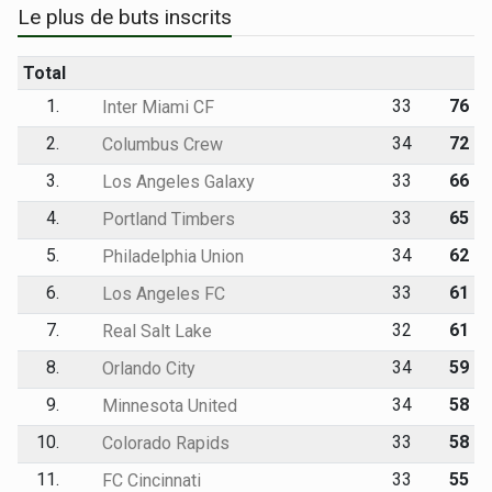
Le plus de buts inscrits
Total
1.
33
76
Inter Miami CF
2.
34
72
Columbus Crew
3.
33
66
Los Angeles Galaxy
4.
33
65
Portland Timbers
5.
34
62
Philadelphia Union
6.
33
61
Los Angeles FC
7.
32
61
Real Salt Lake
8.
34
59
Orlando City
9.
34
58
Minnesota United
10.
33
58
Colorado Rapids
11.
33
55
FC Cincinnati