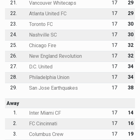
21.
17
29
Vancouver Whitecaps
22.
17
29
Atlanta United FC
23.
17
30
Toronto FC
24.
17
30
Nashville SC
25.
17
32
Chicago Fire
26.
17
32
New England Revolution
27.
17
34
D.C. United
28.
17
34
Philadelphia Union
29.
17
38
San Jose Earthquakes
Away
1.
17
14
Inter Miami CF
2.
17
16
FC Cincinnati
3.
17
19
Columbus Crew