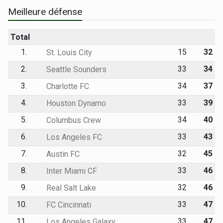
Meilleure défense
Total
1.
15
32
St. Louis City
2.
33
34
Seattle Sounders
3.
34
37
Charlotte FC
4.
33
39
Houston Dynamo
5.
34
40
Columbus Crew
6.
33
43
Los Angeles FC
7.
32
45
Austin FC
8.
33
46
Inter Miami CF
9.
32
46
Real Salt Lake
10.
33
47
FC Cincinnati
11.
33
47
Los Angeles Galaxy