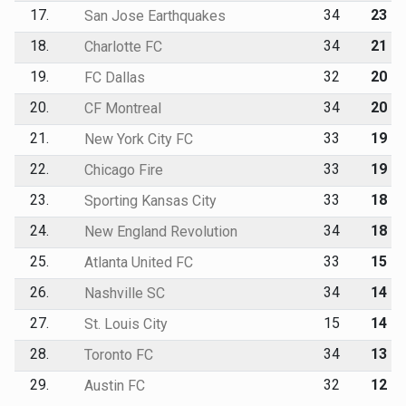
17.
34
23
San Jose Earthquakes
18.
34
21
Charlotte FC
19.
32
20
FC Dallas
20.
34
20
CF Montreal
21.
33
19
New York City FC
22.
33
19
Chicago Fire
23.
33
18
Sporting Kansas City
24.
34
18
New England Revolution
25.
33
15
Atlanta United FC
26.
34
14
Nashville SC
27.
15
14
St. Louis City
28.
34
13
Toronto FC
29.
32
12
Austin FC