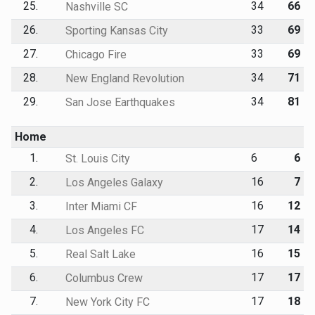
25.
34
66
Nashville SC
26.
33
69
Sporting Kansas City
27.
33
69
Chicago Fire
28.
34
71
New England Revolution
29.
34
81
San Jose Earthquakes
Home
1.
6
6
St. Louis City
2.
16
7
Los Angeles Galaxy
3.
16
12
Inter Miami CF
4.
17
14
Los Angeles FC
5.
16
15
Real Salt Lake
6.
17
17
Columbus Crew
7.
17
18
New York City FC