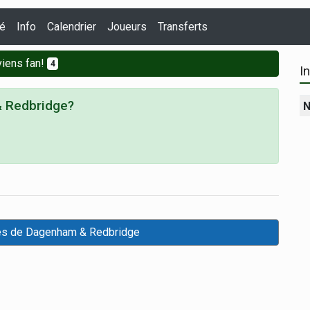
té
Info
Calendrier
Joueurs
Transferts
iens fan!
4
I
& Redbridge?
N
res de Dagenham & Redbridge