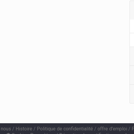
 nous
/
Histoire
/
Politique de confidentialité
/
offre d'emploi
/
P