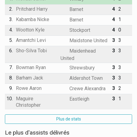
2.
Pritchard Harry
4
2
Barnet
3.
Kabamba Nicke
4
1
Barnet
4.
Wootton Kyle
4
0
Stockport
5.
Amantchi Levi
3
3
Maidstone United
6.
Sho-Silva Tobi
3
3
Maidenhead
United
7.
Bowman Ryan
3
3
Shrewsbury
8.
Barham Jack
3
3
Aldershot Town
9.
Rowe Aaron
3
2
Crewe Alexandra
10.
Maguire
3
1
Eastleigh
Christopher
Plus de stats
Le plus d'assists délivrés