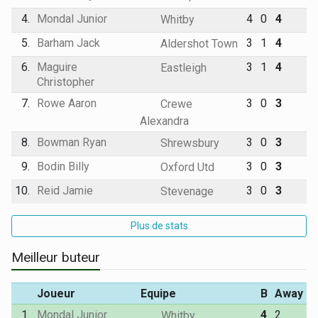
4.
Mondal Junior
4
0
4
Whitby
5.
Barham Jack
3
1
4
Aldershot Town
6.
Maguire
3
1
4
Eastleigh
Christopher
7.
Rowe Aaron
3
0
3
Crewe
Alexandra
8.
Bowman Ryan
3
0
3
Shrewsbury
9.
Bodin Billy
3
0
3
Oxford Utd
10.
Reid Jamie
3
0
3
Stevenage
Plus de stats
Meilleur buteur
Joueur
Equipe
B
Away
1.
Mondal Junior
4
2
Whitby