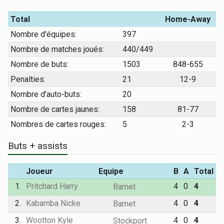
Total
Home-Away
Nombre d'équipes:
397
Nombre de matches joués:
440/449
Nombre de buts:
1503
848-655
Penalties:
21
12-9
Nombre d'auto-buts:
20
Nombre de cartes jaunes:
158
81-77
Nombres de cartes rouges:
5
2-3
Buts + assists
Joueur
Equipe
B
A
Total
1.
Pritchard Harry
4
0
4
Barnet
2.
Kabamba Nicke
4
0
4
Barnet
3.
Wootton Kyle
4
0
4
Stockport