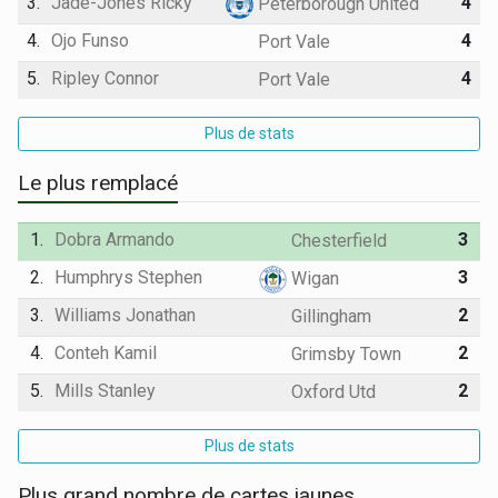
3.
Jade-Jones Ricky
4
Peterborough United
4.
Ojo Funso
4
Port Vale
5.
Ripley Connor
4
Port Vale
Plus de stats
Le plus remplacé
1.
Dobra Armando
3
Chesterfield
2.
Humphrys Stephen
3
Wigan
3.
Williams Jonathan
2
Gillingham
4.
Conteh Kamil
2
Grimsby Town
5.
Mills Stanley
2
Oxford Utd
Plus de stats
Plus grand nombre de cartes jaunes