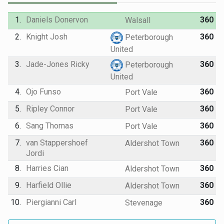
1.
Daniels Donervon
360
Walsall
2.
Knight Josh
360
Peterborough
United
3.
Jade-Jones Ricky
360
Peterborough
United
4.
Ojo Funso
360
Port Vale
5.
Ripley Connor
360
Port Vale
6.
Sang Thomas
360
Port Vale
7.
van Stappershoef
360
Aldershot Town
Jordi
8.
Harries Cian
360
Aldershot Town
9.
Harfield Ollie
360
Aldershot Town
10.
Piergianni Carl
360
Stevenage