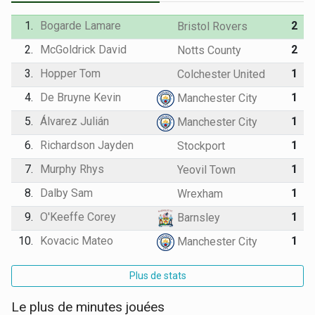
1.
Bogarde Lamare
2
Bristol Rovers
2.
McGoldrick David
2
Notts County
3.
Hopper Tom
1
Colchester United
4.
De Bruyne Kevin
1
Manchester City
5.
Álvarez Julián
1
Manchester City
6.
Richardson Jayden
1
Stockport
7.
Murphy Rhys
1
Yeovil Town
8.
Dalby Sam
1
Wrexham
9.
O'Keeffe Corey
1
Barnsley
10.
Kovacic Mateo
1
Manchester City
Plus de stats
Le plus de minutes jouées