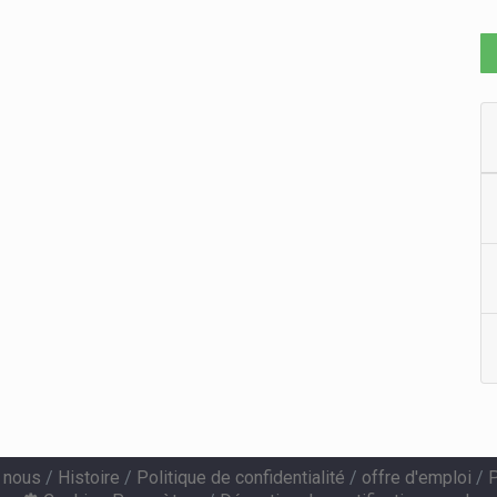
 nous
/
Histoire
/
Politique de confidentialité
/
offre d'emploi
/
P