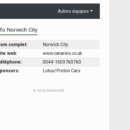
Autres équipes
nfo Norwich City
om complet:
Norwich City
ite web:
www.canaries.co.uk
éléphone:
0044-1603760760
ponsors:
Lotus/Proton Cars
▼ Ad by Refinery89