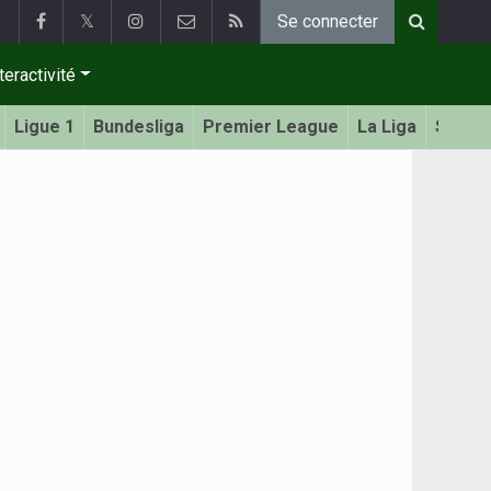
𝕏
Se connecter
teractivité
Ligue 1
Bundesliga
Premier League
La Liga
Serie 