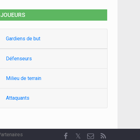
JOUEURS
Gardiens de but
Défenseurs
Milieu de terrain
Attaquants
artenaires
𝕏