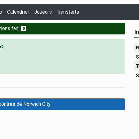
o
Calendrier
Joueurs
Transferts
iens fan!
0
I
y?
N
S
T
S
contres de Norwich City