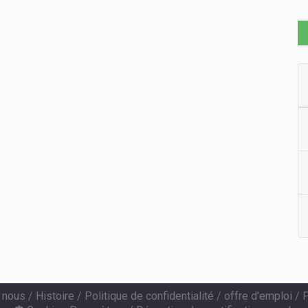
 nous
/
Histoire
/
Politique de confidentialité
/
offre d'emploi
/
P