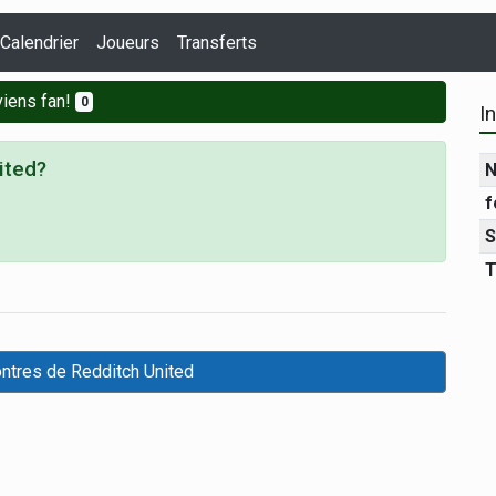
Calendrier
Joueurs
Transferts
iens fan!
0
I
ited?
N
f
S
T
ontres de Redditch United