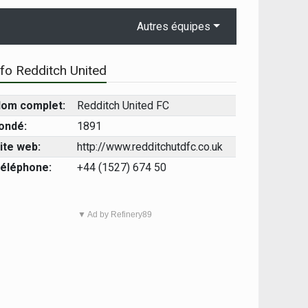
Autres équipes
nfo Redditch United
om complet:
Redditch United FC
ondé:
1891
ite web:
http://www.redditchutdfc.co.uk
éléphone:
+44 (1527) 674 50
▼ Ad by Refinery89