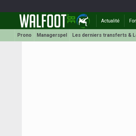
Actualité
Fo
Prono
Managerspel
Les derniers transferts & 