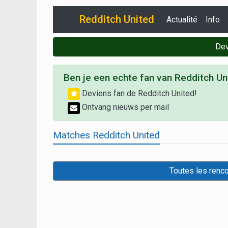
Redditch United
Actualité
Info
Dev
Ben je een echte fan van Redditch Un
Deviens fan de Redditch United!
Ontvang nieuws per mail
Matches Redditch United
Toutes les renc