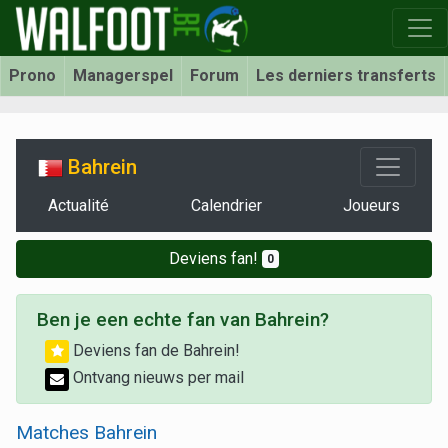
Prono
Managerspel
Forum
Les derniers transferts
Bahrein
Actualité
Calendrier
Joueurs
Deviens fan!
0
Ben je een echte fan van Bahrein?
Deviens fan de Bahrein!
Ontvang nieuws per mail
Matches Bahrein