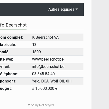
Autres équipes
nfo Beerschot
om complet:
K Beerschot VA
atricule:
13
ondé:
1899
ite web:
www.beerschot.be
-mail:
info@beerschot.be
éléphone:
03 345 84 40
ponsors:
Yelo, DCA, Wolf Oil, XIII
udget:
± 15.000.000 €
▼ Ad by Refinery89