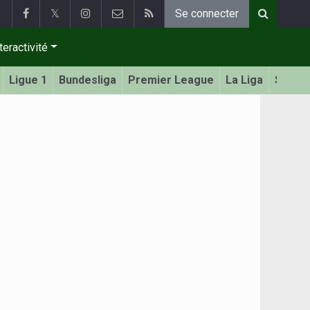
𝕏
Se connecter
teractivité
Ligue 1
Bundesliga
Premier League
La Liga
Serie 