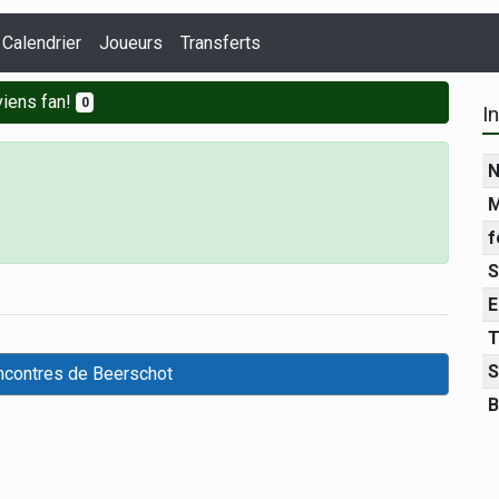
Calendrier
Joueurs
Transferts
iens fan!
0
I
N
M
f
S
E
T
S
encontres de Beerschot
B