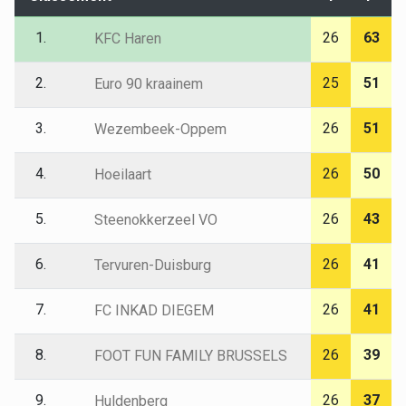
1.
26
63
KFC Haren
2.
25
51
Euro 90 kraainem
3.
26
51
Wezembeek-Oppem
4.
26
50
Hoeilaart
5.
26
43
Steenokkerzeel VO
6.
26
41
Tervuren-Duisburg
7.
26
41
FC INKAD DIEGEM
8.
26
39
FOOT FUN FAMILY BRUSSELS
9.
26
37
Huldenberg