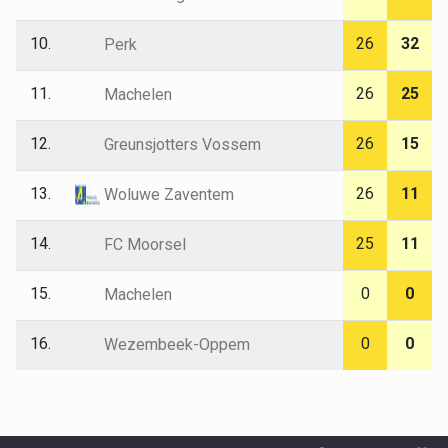
10.
26
32
Perk
11.
26
25
Machelen
12.
26
15
Greunsjotters Vossem
13.
26
11
Woluwe Zaventem
14.
25
11
FC Moorsel
15.
0
0
Machelen
16.
0
0
Wezembeek-Oppem