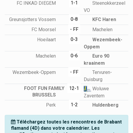
1-1
FC INKAD DIEGEM
Steenokkerzeel
VO
0-8
Greunsjotters Vossem
KFC Haren
- FF
FC Moorsel
Machelen
0-3
Hoeilaart
Wezembeek-
Oppem
0-6
Machelen
Euro 90
kraainem
- FF
Wezembeek-Oppem
Tervuren-
Duisburg
FOOT FUN FAMILY
12-1
Woluwe
BRUSSELS
Zaventem
1-2
Perk
Huldenberg
Téléchargez toutes les rencontres de Brabant
flamand (4D) dans votre calendrier. Les