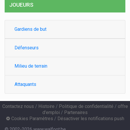
JOUEURS
Gardiens de but
Défenseurs
Milieu de terrain
Attaquants
Contactez nous
/
Histoire
/
Politique de confidentialité
/
offre
d'emploi
/
Partenaires
Cookies Paramètres
/
Désactiver les notifications push
© 2002-2026 www.walfoot.be