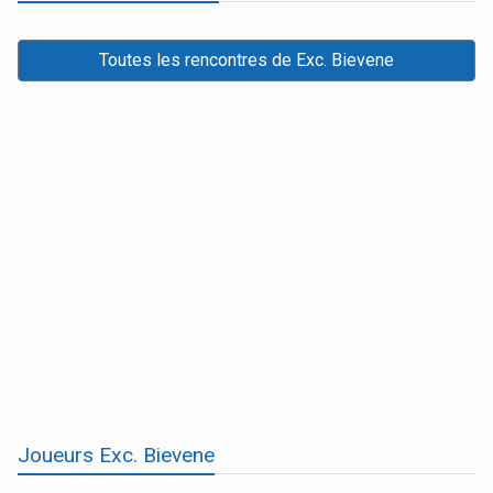
Toutes les rencontres de Exc. Bievene
Joueurs Exc. Bievene