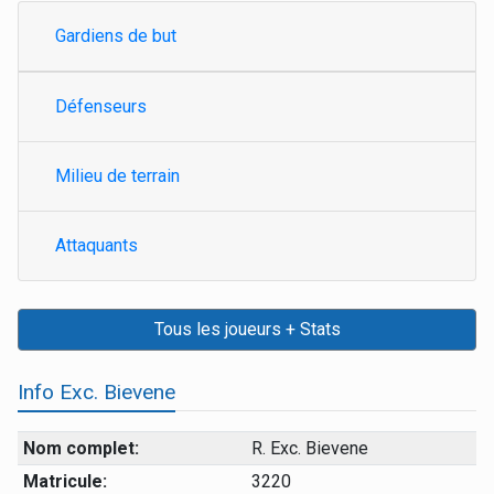
Gardiens de but
Défenseurs
Milieu de terrain
Attaquants
Tous les joueurs + Stats
Info Exc. Bievene
Nom complet:
R. Exc. Bievene
Matricule:
3220