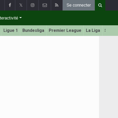
𝕏
Se connecter
teractivité
Ligue 1
Bundesliga
Premier League
La Liga
Serie 