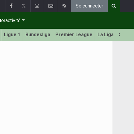
𝕏
Se connecter
teractivité
Ligue 1
Bundesliga
Premier League
La Liga
Serie 