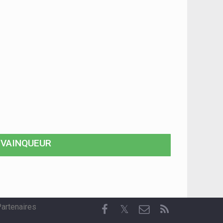
VAINQUEUR
artenaires
𝕏