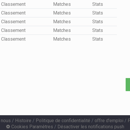
Classement
Matches
Stats
Classement
Matches
Stats
Classement
Matches
Stats
Classement
Matches
Stats
Classement
Matches
Stats
 nous
/
Histoire
/
Politique de confidentialité
/
offre d'emploi
/
P
Cookies Paramètres
/
Désactiver les notifications push