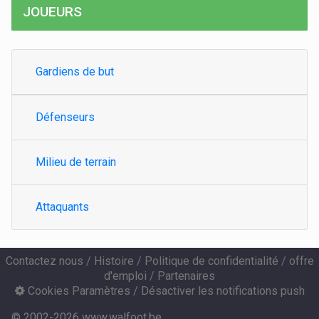
JOUEURS
Gardiens de but
Défenseurs
Milieu de terrain
Attaquants
Contactez nous
/
Histoire
/
Politique de confidentialité
/
offre
d'emploi
/
Partenaires
Cookies Paramètres
/
Désactiver les notifications push
© 2002-2026 www.walfoot.be