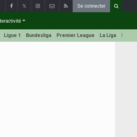
𝕏
Se connecter
teractivité
Ligue 1
Bundesliga
Premier League
La Liga
Serie 