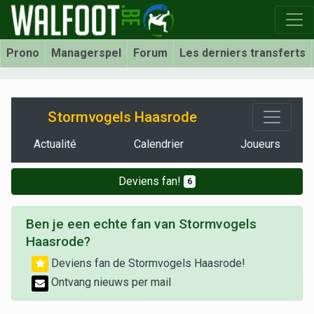
Prono
Managerspel
Forum
Les derniers transferts
Stormvogels Haasrode
Actualité
Calendrier
Joueurs
Deviens fan!
6
Ben je een echte fan van Stormvogels
Haasrode?
Deviens fan de Stormvogels Haasrode!
Ontvang nieuws per mail